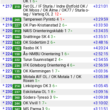
OK 1
6
* 217
Fet OL / IF Sturla / Indre Østfold OK /
+3:21:01
310
OK Moss / OK Älme / OK77 / Sturla o-
lag / Varteig OL 2
12
* 218
Tampereen Pyrintö 4
1
+3:29:59
265
* 219
OK Pan-Kristianstad 2
6
+3:33:50
227
* 220
NAIS Orienteringsklubb 1
7
+3:34:35
312
* 221
Snättringe SK 4
3
+3:35:51
344
* 222
OK Södertörn 2
6
+3:48:16
143
* 223
Rasbo IK 1
+4:20:24
102
* 224
Ås-NMBU Orientering 1
6
+2:52:15
150
* 225
Turun Suunnistajat 2
4
+2:54:55
222
* 226
IFK Göteborg Orientering 4
6
+2:56:59
234
* 227
OK Klemmingen 1
7
+3:03:36
135
* 228
Motala AIF OL / OK Motala 1 / OK
+3:05:38
275
Roxen
5
* 229
Linköpings OK 3
6
+3:05:45
214
* 230
Eskilstuna OL 1
8
+3:09:16
237
* 231
Söders-Tyresö 3
9
+3:09:38
360
* 232
OK Vivill 1
7
+3:10:02
244
* 233
MS Parma 3
9
+3:11:51
342