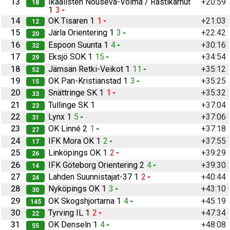
13
Ikaalisten Nouseva-Voima / Rastikarhut
+20:59
18
1
3
14
OK Tisaren 1
1
+21:03
12
15
Järla Orientering 1
3
+22:42
20
16
Espoon Suunta 1
4
+30:16
32
17
Eksjö SOK 1
15
+34:54
29
18
Jämsän Retki-Veikot 1
11
+35:12
52
19
OK Pan-Kristianstad 1
3
+35:25
15
20
Snättringe SK 1
1
+35:32
33
21
Tullinge SK 1
+37:04
23
22
Lynx 1
5
+37:06
31
23
OK Linné 2
1
+37:18
27
24
IFK Mora OK 1
2
+37:55
17
25
Linköpings OK 1
2
+39:29
26
26
IFK Göteborg Orientering 2
4
+39:30
14
27
Lahden Suunnistajat-37 1
2
+40:44
24
28
Nyköpings OK 1
3
+43:10
30
29
OK Skogshjortarna 1
4
+45:19
145
30
Tyrving IL 1
2
+47:34
22
31
OK Denseln 1
4
+48:08
55