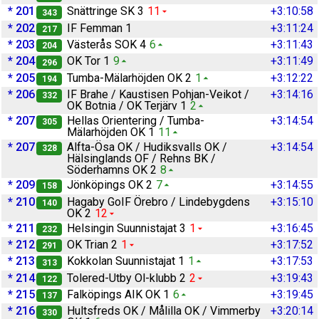
* 201
Snättringe SK 3
11
+3:10:58
343
* 202
IF Femman 1
+3:11:24
217
* 203
Västerås SOK 4
6
+3:11:43
204
* 204
OK Tor 1
9
+3:11:49
296
* 205
Tumba-Mälarhöjden OK 2
1
+3:12:22
194
* 206
IF Brahe / Kaustisen Pohjan-Veikot /
+3:14:16
332
OK Botnia / OK Terjärv 1
2
* 207
Hellas Orientering / Tumba-
+3:14:54
305
Mälarhöjden OK 1
11
* 207
Alfta-Ösa OK / Hudiksvalls OK /
+3:14:54
328
Hälsinglands OF / Rehns BK /
Söderhamns OK 2
8
* 209
Jönköpings OK 2
7
+3:14:55
158
* 210
Hagaby GoIF Örebro / Lindebygdens
+3:15:10
140
OK 2
12
* 211
Helsingin Suunnistajat 3
1
+3:16:45
232
* 212
OK Trian 2
1
+3:17:52
291
* 213
Kokkolan Suunnistajat 1
1
+3:17:53
313
* 214
Tolered-Utby Ol-klubb 2
2
+3:19:43
122
* 215
Falköpings AIK OK 1
6
+3:19:45
137
* 216
Hultsfreds OK / Målilla OK / Vimmerby
+3:20:14
330