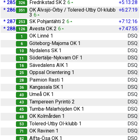
* 285
Fredrikstad SK 2
6
+5:13:28
326
* 286
OK Älvsjö-Örby / Tolered-Utby Ol-klubb
+6:27:19
351
3
6
* 287
SK Pohjantähti 2
6
+7:12:16
253
* 288
Avesta OK 2
6
+7:47:55
126
OK Linné 1
DSQ
1
Göteborg-Majorna OK 1
DSQ
6
Nydalens SK 1
DSQ
10
Södertälje-Nykvarn OF 1
DSQ
11
Sävedalens AIK 1
DSQ
16
Oppsal Orientering 1
DSQ
25
Paimion Rasti 1
DSQ
28
Kangasala SK 1
DSQ
36
Umeå OK 1
DSQ
40
Tampereen Pyrintö 2
DSQ
43
Tumba-Mälarhöjden OK 1
DSQ
45
OK Kolmården 1
DSQ
48
Tolered-Utby Ol-klubb 1
DSQ
53
OK Ravinen 1
DSQ
71
Alfta-Ösa OK 1
DSQ
82