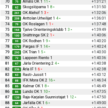
70
Åmåls OK 1
11
+1:31:21
75
71
Skogslöparna 1
8
+1:31:50
62
72
OK Alehof 1
3
+1:32:06
261
73
Anttolan Urheilijat 1
4
+1:36:01
208
74
OK Roslagen 1
1
+1:37:48
79
75
Tjalve Orienteringsklubb 1
3
+1:39:49
164
76
Snättringe SK 2
1
+1:40:06
100
77
OK Rodhen 1
9
+1:40:20
99
78
Pargas IF 1
14
+1:40:24
179
79
OK Trian 1
5
+1:40:30
290
80
Lappeen Riento 1
+1:40:36
72
81
Järla Orientering 2
4
+1:40:38
67
82
Ärla IF 1
6
+1:42:38
336
83
Rasti-Jussit 1
+1:43:12
63
84
IFK Mora OK 2
16
+1:46:34
88
85
Kalmar OK 1
8
+1:46:49
86
86
Lunds OK 1
10
+1:47:35
84
87
Raja-Karjalan Suunnistajat 1
12
+1:47:50
139
88
Järfälla OK 1
6
+1:49:00
64