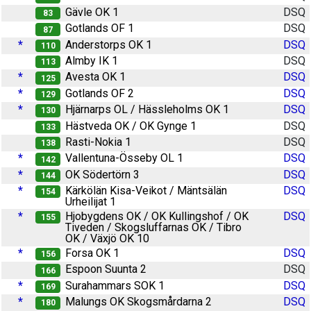
Gävle OK 1
DSQ
83
Gotlands OF 1
DSQ
87
*
Anderstorps OK 1
DSQ
110
Almby IK 1
DSQ
113
*
Avesta OK 1
DSQ
125
*
Gotlands OF 2
DSQ
129
*
Hjärnarps OL / Hässleholms OK 1
DSQ
130
Hästveda OK / OK Gynge 1
DSQ
133
Rasti-Nokia 1
DSQ
138
*
Vallentuna-Össeby OL 1
DSQ
142
*
OK Södertörn 3
DSQ
144
*
Kärkölän Kisa-Veikot / Mäntsälän
DSQ
154
Urheilijat 1
*
Hjobygdens OK / OK Kullingshof / OK
DSQ
155
Tiveden / Skogsluffarnas OK / Tibro
OK / Växjö OK 10
*
Forsa OK 1
DSQ
156
Espoon Suunta 2
DSQ
166
*
Surahammars SOK 1
DSQ
169
*
Malungs OK Skogsmårdarna 2
DSQ
180