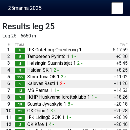
25manna 2025
Results leg 25
Leg 25 - 6650 m
#
TEAM
TIME
1
IFK Göteborg Orientering 1
5:17:59
8
2
Tampereen Pyrintö 1
1
+5:30
5
3
Helsingin Suunnistajat 1
2
+5:45
4
4
Halden SK 1
2
+8:25
9
5
Stora Tuna OK 1
2
+11:02
199
6
Kalevan Rasti 1
2
+11:26
2
7
MS Parma 1
1
+14:53
13
8
IKHP Huskvarna Idrottsklubb 1
1
+18:26
7
9
Suunta Jyväskylä 1
8
+20:18
19
10
OK Orion 1
3
+20:28
21
11
IFK Lidingö SOK 1
1
+20:39
38
12
OK Kåre 1
4
+20:46
3