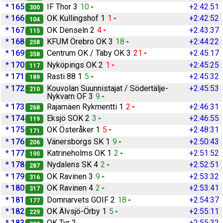
* 165
IF Thor 3
10
+2:42:51
300
* 166
OK Kullingshof 1
1
+2:42:52
104
* 167
OK Denseln 2
4
+2:43:37
115
* 168
KFUM Örebro OK 3
18
+2:44:22
258
* 169
Centrum OK / Täby OK 3
21
+2:45:17
358
* 170
Nyköpings OK 2
1
+2:45:25
117
* 171
Rasti 88 1
5
+2:45:32
189
* 172
Kouvolan Suunnistajat / Södertälje-
+2:45:53
210
Nykvarn OF 3
9
* 173
Rajamäen Rykmentti 1
2
+2:46:31
268
* 174
Eksjö SOK 2
3
+2:46:55
119
* 175
OK Österåker 1
5
+2:48:31
171
* 176
Vänersborgs SK 1
9
+2:50:43
206
* 177
Katrineholms OK 1
2
+2:51:52
190
* 178
Nydalens SK 4
2
+2:52:51
287
* 179
OK Ravinen 3
9
+2:53:32
316
* 180
OK Ravinen 4
2
+2:53:41
317
* 181
Domnarvets GOIF 2
18
+2:54:37
177
* 182
OK Älvsjö-Örby 1
5
+2:55:11
229
* 183
OK Tyr 2
+2:55:32