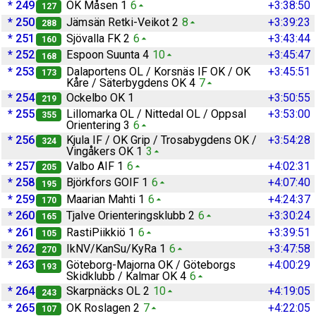
* 249
OK Måsen 1
6
+3:38:50
127
* 250
Jämsän Retki-Veikot 2
8
+3:39:23
288
* 251
Sjövalla FK 2
6
+3:43:44
160
* 252
Espoon Suunta 4
10
+3:45:47
168
* 253
Dalaportens OL / Korsnäs IF OK / OK
+3:45:51
173
Kåre / Säterbygdens OK 4
7
* 254
Ockelbo OK 1
+3:50:55
219
* 255
Lillomarka OL / Nittedal OL / Oppsal
+3:53:00
355
Orientering 3
6
* 256
Kjula IF / OK Grip / Trosabygdens OK /
+3:54:28
324
Vingåkers OK 1
3
* 257
Valbo AIF 1
6
+4:02:31
205
* 258
Björkfors GOIF 1
6
+4:07:40
195
* 259
Maarian Mahti 1
6
+4:24:37
170
* 260
Tjalve Orienteringsklubb 2
6
+3:30:24
165
* 261
RastiPiikkiö 1
6
+3:39:51
105
* 262
IkNV/KanSu/KyRa 1
6
+3:47:58
270
* 263
Göteborg-Majorna OK / Göteborgs
+4:00:29
193
Skidklubb / Kalmar OK 4
6
* 264
Skarpnäcks OL 2
10
+4:19:05
243
* 265
OK Roslagen 2
7
+4:22:05
107