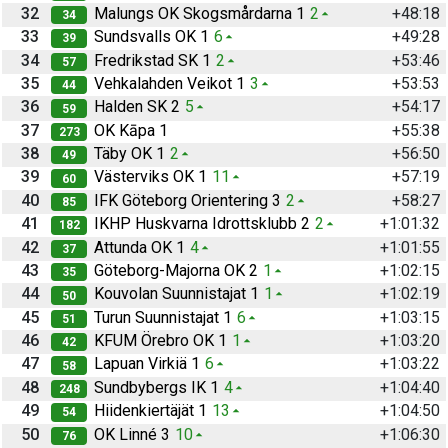
32
Malungs OK Skogsmårdarna 1
2
+48:18
34
33
Sundsvalls OK 1
6
+49:28
39
34
Fredrikstad SK 1
2
+53:46
57
35
Vehkalahden Veikot 1
3
+53:53
44
36
Halden SK 2
5
+54:17
59
37
OK Kāpa 1
+55:38
273
38
Täby OK 1
2
+56:50
49
39
Västerviks OK 1
11
+57:19
60
40
IFK Göteborg Orientering 3
2
+58:27
85
41
IKHP Huskvarna Idrottsklubb 2
2
+1:01:32
182
42
Attunda OK 1
4
+1:01:55
37
43
Göteborg-Majorna OK 2
1
+1:02:15
35
44
Kouvolan Suunnistajat 1
1
+1:02:19
50
45
Turun Suunnistajat 1
6
+1:03:15
51
46
KFUM Örebro OK 1
1
+1:03:20
42
47
Lapuan Virkiä 1
6
+1:03:22
58
48
Sundbybergs IK 1
4
+1:04:40
248
49
Hiidenkiertäjät 1
13
+1:04:50
54
50
OK Linné 3
10
+1:06:30
76