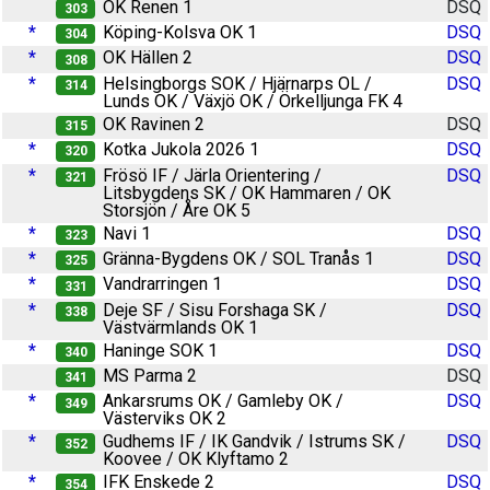
OK Renen 1
DSQ
303
*
Köping-Kolsva OK 1
DSQ
304
*
OK Hällen 2
DSQ
308
*
Helsingborgs SOK / Hjärnarps OL /
DSQ
314
Lunds OK / Växjö OK / Örkelljunga FK 4
OK Ravinen 2
DSQ
315
*
Kotka Jukola 2026 1
DSQ
320
*
Frösö IF / Järla Orientering /
DSQ
321
Litsbygdens SK / OK Hammaren / OK
Storsjön / Åre OK 5
*
Navi 1
DSQ
323
*
Gränna-Bygdens OK / SOL Tranås 1
DSQ
325
*
Vandrarringen 1
DSQ
331
*
Deje SF / Sisu Forshaga SK /
DSQ
338
Västvärmlands OK 1
*
Haninge SOK 1
DSQ
340
MS Parma 2
DSQ
341
*
Ankarsrums OK / Gamleby OK /
DSQ
349
Västerviks OK 2
*
Gudhems IF / IK Gandvik / Istrums SK /
DSQ
352
Koovee / OK Klyftamo 2
*
IFK Enskede 2
DSQ
354