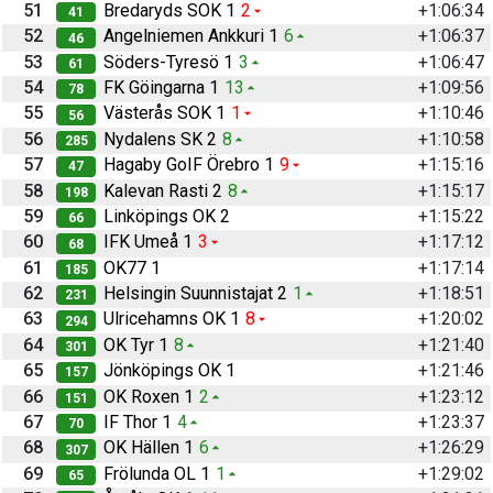
51
Bredaryds SOK 1
2
+1:06:34
41
52
Angelniemen Ankkuri 1
6
+1:06:37
46
53
Söders-Tyresö 1
3
+1:06:47
61
54
FK Göingarna 1
13
+1:09:56
78
55
Västerås SOK 1
1
+1:10:46
56
56
Nydalens SK 2
8
+1:10:58
285
57
Hagaby GoIF Örebro 1
9
+1:15:16
47
58
Kalevan Rasti 2
8
+1:15:17
198
59
Linköpings OK 2
+1:15:22
66
60
IFK Umeå 1
3
+1:17:12
68
61
OK77 1
+1:17:14
185
62
Helsingin Suunnistajat 2
1
+1:18:51
231
63
Ulricehamns OK 1
8
+1:20:02
294
64
OK Tyr 1
8
+1:21:40
301
65
Jönköpings OK 1
+1:21:46
157
66
OK Roxen 1
2
+1:23:12
151
67
IF Thor 1
4
+1:23:37
70
68
OK Hällen 1
6
+1:26:29
307
69
Frölunda OL 1
1
+1:29:02
65