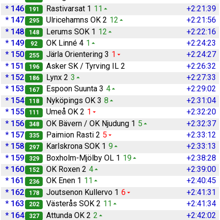
* 146
Rastivarsat 1
11
+2:21:39
191
* 147
Ulricehamns OK 2
12
+2:21:56
295
* 148
Lerums SOK 1
12
+2:22:16
148
* 149
OK Linné 4
1
+2:24:23
92
* 150
Järla Orientering 3
1
+2:24:27
255
* 151
Asker SK / Tyrving IL 2
+2:26:32
196
* 152
Lynx 2
3
+2:27:33
186
* 153
Espoon Suunta 3
4
+2:29:02
167
* 154
Nyköpings OK 3
8
+2:31:04
118
* 155
Umeå OK 2
1
+2:32:20
111
* 156
OK Bävern / OK Njudung 1
5
+2:32:37
348
* 157
Paimion Rasti 2
5
+2:33:12
335
* 158
Karlskrona SOK 1
9
+2:33:13
297
* 159
Boxholm-Mjölby OL 1
19
+2:38:28
329
* 160
OK Roxen 2
4
+2:39:00
152
* 161
OK Enen 1
11
+2:40:45
236
* 162
Joutsenon Kullervo 1
6
+2:41:31
178
* 163
Västerås SOK 2
11
+2:41:34
202
* 164
Attunda OK 2
2
+2:42:02
327