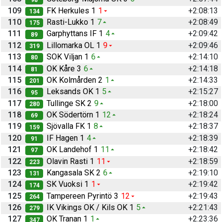
109
FK Herkules 1
1
+2:08:13
134
110
Rasti-Lukko 1
7
+2:08:49
175
111
Garphyttans IF 1
4
+2:09:42
89
112
Lillomarka OL 1
9
+2:09:46
319
113
SOK Viljan 1
6
+2:14:10
80
114
OK Kåre 3
6
+2:14:18
81
115
OK Kolmården 2
1
+2:14:33
201
116
Leksands OK 1
5
+2:15:27
95
117
Tullinge SK 2
9
+2:18:00
280
118
OK Södertörn 1
12
+2:18:24
69
119
Sjövalla FK 1
8
+2:18:37
159
120
IF Hagen 1
4
+2:18:39
91
121
OK Landehof 1
11
+2:18:42
97
122
Olavin Rasti 1
11
+2:18:59
223
123
Kangasala SK 2
6
+2:19:10
131
124
SK Vuoksi 1
1
+2:19:42
174
125
Tampereen Pyrintö 3
12
+2:19:43
264
126
IK Vikings OK / Kils OK 1
5
+2:21:43
279
127
OK Tranan 1
1
+2:23:36
347