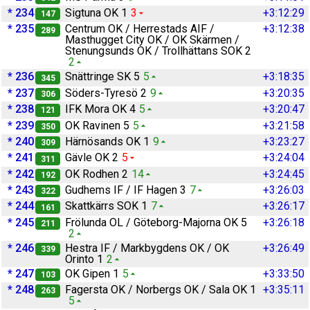
* 234
Sigtuna OK 1
3
+3:12:29
147
* 235
Centrum OK / Herrestads AIF /
+3:12:38
289
Masthugget City OK / OK Skärmen /
Stenungsunds OK / Trollhättans SOK 2
2
* 236
Snättringe SK 5
5
+3:18:35
345
* 237
Söders-Tyresö 2
9
+3:20:35
306
* 238
IFK Mora OK 4
5
+3:20:47
121
* 239
OK Ravinen 5
5
+3:21:58
350
* 240
Härnösands OK 1
9
+3:23:27
309
* 241
Gävle OK 2
5
+3:24:04
311
* 242
OK Rodhen 2
14
+3:24:45
192
* 243
Gudhems IF / IF Hagen 3
7
+3:26:03
322
* 244
Skattkärrs SOK 1
7
+3:26:17
161
* 245
Frölunda OL / Göteborg-Majorna OK 5
+3:26:18
211
2
* 246
Hestra IF / Markbygdens OK / OK
+3:26:49
339
Orinto 1
2
* 247
OK Gipen 1
5
+3:33:50
103
* 248
Fagersta OK / Norbergs OK / Sala OK 1
+3:35:11
263
5