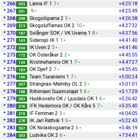
* 266
Länna IF 1
7
+4:25:18
293
* 267
9
+4:25:49
251
* 268
Skogslöparna 2
3
+4:26:58
298
* 269
Skogsluffarnas OK 2
10
+4:37:32
213
* 270
Selånger SOK / VK Uvarna 1
8
+4:37:56
187
* 271
Sidensjö IK 1
1
+4:41:40
163
* 272
IK Uven 2
5
+4:41:46
334
* 273
OK Österåker 2
2
+4:45:55
172
* 274
Kristinehamns OK 1
7
+4:47:27
124
* 275
OK Djerf 2
7
+4:55:45
183
* 276
Team Tiuraniemi 1
7
+5:00:24
106
* 277
Strängnäs-Malmby OL 2
3
+5:01:01
247
* 278
Riihimäen Suunnistajat 1
6
+5:17:29
188
* 279
Hudiksvalls OK / Ljusdals OK 1
6
+5:26:42
283
* 280
IFK Hedemora OK / OK Kåre 5
7
+5:35:40
276
* 281
IF Femman 2
5
+6:04:05
218
* 282
IK Jarl Rättvik 1
6
+5:22:43
278
* 283
OK Nolaskogsarna 2
6
+5:46:19
267
* 284
Ludvika OK 2
6
+7:34:41
353