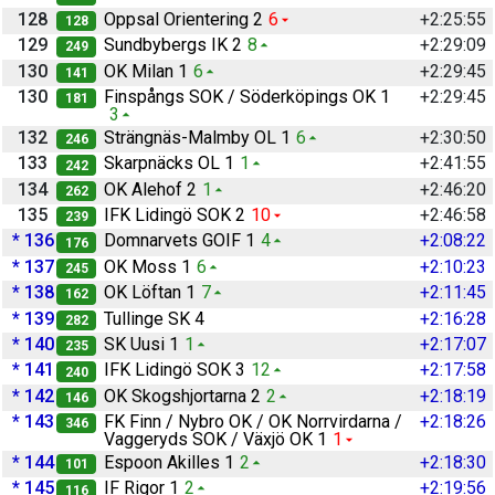
128
Oppsal Orientering 2
6
+2:25:55
128
129
Sundbybergs IK 2
8
+2:29:09
249
130
OK Milan 1
6
+2:29:45
141
130
Finspångs SOK / Söderköpings OK 1
+2:29:45
181
3
132
Strängnäs-Malmby OL 1
6
+2:30:50
246
133
Skarpnäcks OL 1
1
+2:41:55
242
134
OK Alehof 2
1
+2:46:20
262
135
IFK Lidingö SOK 2
10
+2:46:58
239
* 136
Domnarvets GOIF 1
4
+2:08:22
176
* 137
OK Moss 1
6
+2:10:23
245
* 138
OK Löftan 1
7
+2:11:45
162
* 139
Tullinge SK 4
+2:16:28
282
* 140
SK Uusi 1
1
+2:17:07
235
* 141
IFK Lidingö SOK 3
12
+2:17:58
240
* 142
OK Skogshjortarna 2
2
+2:18:19
146
* 143
FK Finn / Nybro OK / OK Norrvirdarna /
+2:18:26
346
Vaggeryds SOK / Växjö OK 1
1
* 144
Espoon Akilles 1
2
+2:18:30
101
* 145
IF Rigor 1
2
+2:19:56
116