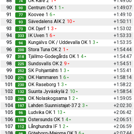
88
OK Kåre 2
1
+1:49:00
74
90
Centrum OK 1
1
+1:49:07
90
91
Koovee 1
6
+1:49:10
77
92
Sävedalens AIK 2
10
+1:50:11
93
93
OK Djerf 1
3
+1:53:02
73
94
IK Uven 1
6
+1:53:33
333
95
Kungälvs OK / Uddevalla OK 1
3
+1:53:35
94
96
Stora Tuna OK 2
1
+1:54:44
200
97
Tjällmo-Godegårds OK 1
4
+1:54:47
318
98
Sundsvalls OK 2
9
+1:54:51
225
99
SK Pohjantähti 1
3
+1:55:41
252
100
OK Hammaren 1
6
+1:58:14
271
101
OK Raseborg 1
3
+1:58:22
230
102
Suunta Jyväskylä 2
10
+1:58:54
132
103
OK Nolaskogsarna 1
2
+1:59:05
266
104
Lahden Suunnistajat-37 2
3
+2:02:30
197
105
Ludvika OK 1
13
+2:06:42
96
106
Östersunds OK 1
4
+2:06:51
108
107
Långhundra IF 1
2
+2:06:59
112
108
Göteborg-Majorna OK 3
6
+2:07:44
98