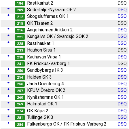
Rastikarhut 2
DSQ
184
*
Södertälje-Nykvarn OF 2
DSQ
209
*
Skogsluffarnas OK 1
DSQ
212
OK Tisaren 2
DSQ
215
*
Angelniemen Ankkuri 2
DSQ
216
*
Kungälvs OK / Svärdsjö SOK 2
DSQ
221
*
Rastihaukat 1
DSQ
228
Hauhon Sisu 1
DSQ
233
*
Kauhavan Wisa 1
DSQ
238
FK Friskus-Varberg 1
DSQ
241
*
Sundbybergs IK 3
DSQ
250
*
Halden SK 3
DSQ
254
*
Järla Orientering 4
DSQ
256
*
KFUM Örebro OK 2
DSQ
257
*
Nynäshamns OK 1
DSQ
260
*
Halmstad OK 1
DSQ
269
*
OK Kāpa 2
DSQ
274
*
Tullinge SK 3
DSQ
281
*
Falkenbergs OK / FK Friskus-Varberg 2
DSQ
284