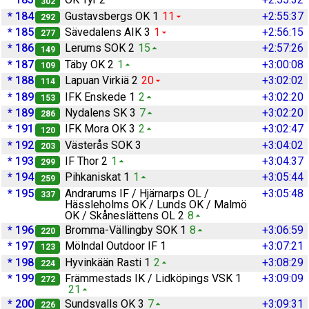
302
* 184
Gustavsbergs OK 1
11
+2:55:37
292
* 185
Sävedalens AIK 3
1
+2:56:15
277
* 186
Lerums SOK 2
15
+2:57:26
149
* 187
Täby OK 2
1
+3:00:08
109
* 188
Lapuan Virkiä 2
20
+3:02:02
114
* 189
IFK Enskede 1
2
+3:02:20
153
* 189
Nydalens SK 3
7
+3:02:20
286
* 191
IFK Mora OK 3
2
+3:02:47
120
* 192
Västerås SOK 3
+3:04:02
203
* 193
IF Thor 2
1
+3:04:37
299
* 194
Pihkaniskat 1
1
+3:05:44
259
* 195
Andrarums IF / Hjärnarps OL /
+3:05:48
337
Hässleholms OK / Lunds OK / Malmö
OK / Skåneslättens OL 2
8
* 196
Bromma-Vällingby SOK 1
8
+3:06:59
220
* 197
Mölndal Outdoor IF 1
+3:07:21
123
* 198
Hyvinkään Rasti 1
2
+3:08:29
224
* 199
Främmestads IK / Lidköpings VSK 1
+3:09:09
272
21
* 200
Sundsvalls OK 3
7
+3:09:31
226